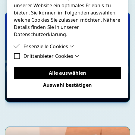
unserer Website ein optimales Erlebnis zu
bieten. Sie können im Folgenden auswählen,
welche Cookies Sie zulassen möchten. Nähere
Details finden Sie in unserer
Datenschutzerklärung.
Essenzielle Cookies
Drittanbieter Cookies
Essenzielle Cookies sind Cookies, welche für
die ordnungsgemäße Funktion der Website
Drittanbieter Cookies sind Cookies, die
benötigt werden.
Drittanbieter-Software setzen, um Funktionen
Alle auswählen
Hyvä Townhall Meeting Q3 2025 -
wie Google Maps zu ermöglichen.
Was gibt es Neues?
Auswahl bestätigen
09.09.2025