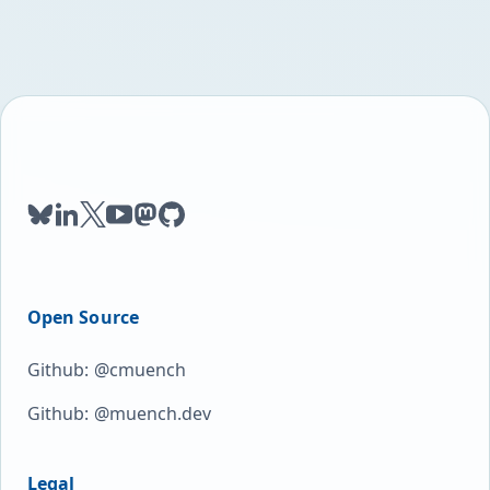
bluesky
linkedin
twitter
youtube
mastodon
github
Open Source
Github: @cmuench
Github: @muench.dev
Legal