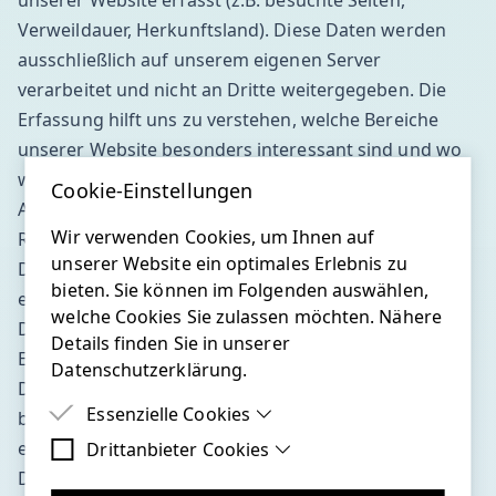
unserer Website erfasst (z.B. besuchte Seiten,
Verweildauer, Herkunftsland). Diese Daten werden
ausschließlich auf unserem eigenen Server
verarbeitet und nicht an Dritte weitergegeben. Die
Erfassung hilft uns zu verstehen, welche Bereiche
unserer Website besonders interessant sind und wo
wir unser Angebot verbessern können. Ihre IP-
Cookie-Einstellungen
Adresse wird vor der Speicherung anonymisiert.
Wir verwenden Cookies, um Ihnen auf
Rechtsgrundlage:
unserer Website ein optimales Erlebnis zu
Die Verarbeitung der Daten erfolgt auf Grundlage
bieten. Sie können im Folgenden auswählen,
einer Einwilligung des Nutzers (Art. 6 Abs. 1 lit. a
welche Cookies Sie zulassen möchten. Nähere
DSGVO).
Details finden Sie in unserer
Empfänger:
Datenschutzerklärung.
Da die Software auf unseren eigenen Servern
Essenzielle Cookies
betrieben wird, sind wir die alleinigen Empfänger der
erhobenen Daten. Es erfolgt keine Weitergabe an
Drittanbieter Cookies
Essenzielle Cookies sind Cookies, welche für
die ordnungsgemäße Funktion der Website
Dritte.
Drittanbieter Cookies sind Cookies, die