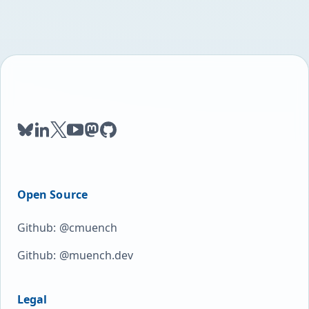
bluesky
linkedin
twitter
youtube
mastodon
github
Open Source
Github: @cmuench
Github: @muench.dev
Legal