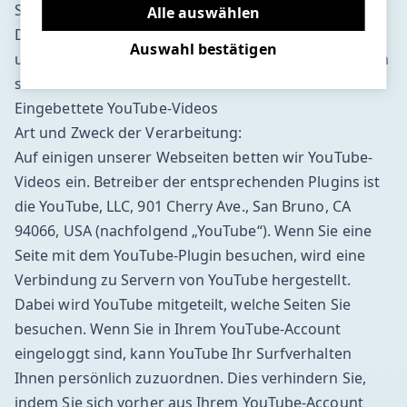
benötigt werden.
Speicherdauer:
Drittanbieter-Software setzen, um Funktionen
Alle auswählen
wie Google Maps zu ermöglichen.
Die Löschung der Daten erfolgt, sobald diese für
Auswahl bestätigen
unsere Aufzeichnungszwecke nicht mehr erforderlich
sind.
Eingebettete YouTube-Videos
Art und Zweck der Verarbeitung:
Auf einigen unserer Webseiten betten wir YouTube-
Videos ein. Betreiber der entsprechenden Plugins ist
die YouTube, LLC, 901 Cherry Ave., San Bruno, CA
94066, USA (nachfolgend „YouTube“). Wenn Sie eine
Seite mit dem YouTube-Plugin besuchen, wird eine
Verbindung zu Servern von YouTube hergestellt.
Dabei wird YouTube mitgeteilt, welche Seiten Sie
besuchen. Wenn Sie in Ihrem YouTube-Account
eingeloggt sind, kann YouTube Ihr Surfverhalten
Ihnen persönlich zuzuordnen. Dies verhindern Sie,
indem Sie sich vorher aus Ihrem YouTube-Account