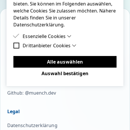
bieten. Sie können im Folgenden auswählen,
welche Cookies Sie zulassen möchten. Nähere
Details finden Sie in unserer
Datenschutzerklärung.
Essenzielle Cookies
bluesky
linkedin
twitter
youtube
mastodon
github
Drittanbieter Cookies
Essenzielle Cookies sind Cookies, welche für
die ordnungsgemäße Funktion der Website
Drittanbieter Cookies sind Cookies, die
benötigt werden.
Drittanbieter-Software setzen, um Funktionen
Alle auswählen
Open Source
wie Google Maps zu ermöglichen.
Auswahl bestätigen
Github: @cmuench
Github: @muench.dev
Legal
Datenschutzerklärung