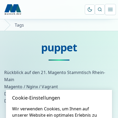
Suche öf
Ope
Tags
puppet
Rückblick auf den 21. Magento Stammtisch Rhein-
Main
Magento / Nginx / Vagrant
DevOp: Puppet zum installieren von jsmin
Cookie-Einstellungen
DevOp: Puppet zum installieren von PHPStorm
Wir verwenden Cookies, um Ihnen auf
unserer Website ein optimales Erlebnis zu