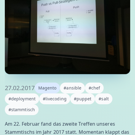
27.02.2017
Magento
#ansible
#chef
#deployment
#livecoding
#puppet
#salt
#stammtisch
Am 22. Februar fand das zweite Treffen unseres
Stammtischs im Jahr 2017 statt. Momentan klappt das