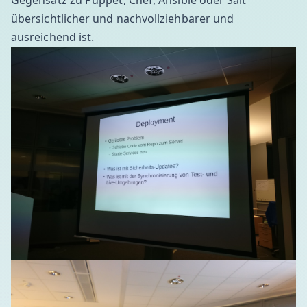
Gegensatz zu
Puppet
,
Chef
,
Ansible
oder
Salt
übersichtlicher und nachvollziehbarer und
ausreichend ist.