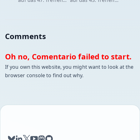
auf das 47. Treffen...
auf das 45. Treffen...
Comments
Oh no, Comentario failed to start.
If you own this website, you might want to look at the
browser console to find out why.
bluesky
linkedin
twitter
youtube
mastodon
github