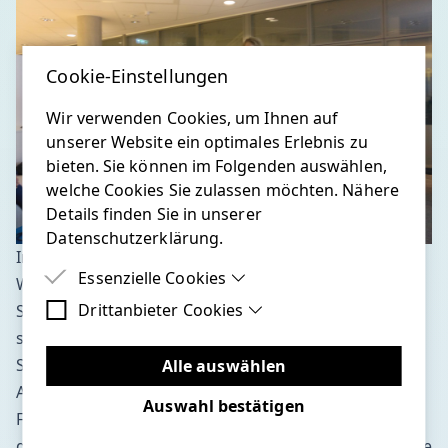
Cookie-Einstellungen
Wir verwenden Cookies, um Ihnen auf
unserer Website ein optimales Erlebnis zu
bieten. Sie können im Folgenden auswählen,
welche Cookies Sie zulassen möchten. Nähere
Details finden Sie in unserer
Datenschutzerklärung.
Im Anschluss an den Deployment-Vortrag wurde auf
Essenzielle Cookies
Wunsch der Anwesenden auch noch der Flexoptix
Drittanbieter Cookies
Shop im Frontend einmal vorgestellt. In den
Essenzielle Cookies sind Cookies, welche für
die ordnungsgemäße Funktion der Website
seltensten Fällen sind Shops einfach nur von der
Drittanbieter Cookies sind Cookies, die
benötigt werden.
Stange. Es befinden sich oft Branchenspezifische
Drittanbieter-Software setzen, um Funktionen
Alle auswählen
wie Google Maps zu ermöglichen.
Anpassungen in der Software. So sind auch im
Auswahl bestätigen
Flexoptix Shop einige Dinge eingebaut die diesen von
den Mitbewerbern abgrenzen. Es wurden Themen wie