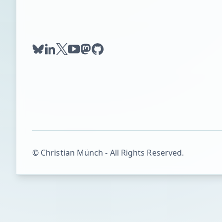
bluesky
linkedin
twitter
youtube
mastodon
github
© Christian Münch - All Rights Reserved.