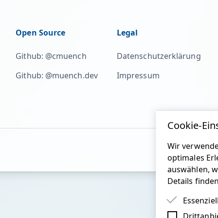
Open Source
Legal
Github: @cmuench
Datenschutzerklärung
Github: @muench.dev
Impressum
Cookie-Ein
Wir verwende
optimales Erl
auswählen, w
Details finde
Essenziel
Drittanbi
Essenziel