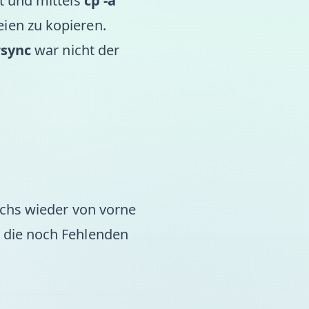
t und mittels
cp -a
ien zu kopieren.
rsync
war nicht der
uchs wieder von vorne
 die noch Fehlenden