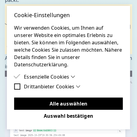
packt.
Cookie-Einstellungen
Wir verwenden Cookies, um Ihnen auf
unserer Website ein optimales Erlebnis zu
bieten. Sie können im Folgenden auswählen,
welche Cookies Sie zulassen möchten. Nähere
Details finden Sie in unserer
Auch Meta-Daten können übergeben werden wie man
Datenschutzerklärung.
im Screenshot sieht.
Essenzielle Cookies
Drittanbieter Cookies
Essenzielle Cookies sind Cookies, welche für
die ordnungsgemäße Funktion der Website
Drittanbieter Cookies sind Cookies, die
benötigt werden.
Drittanbieter-Software setzen, um Funktionen
Alle auswählen
wie Google Maps zu ermöglichen.
Auswahl bestätigen