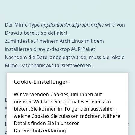
Der Mime-Type
application/vnd.jgraph.mxfile
wird von
Draw.io bereits so definiert.
Zumindest auf meinem Arch Linux mit dem
installierten
drawio-desktop AUR Paket
.
Nachdem die Datei angelegt wurde, muss die lokale
Mime-Datenbank aktualisiert werden.
Cookie-Einstellungen
Wir verwenden Cookies, um Ihnen auf
Das sollte es jetzt gewesen sein.
unserer Website ein optimales Erlebnis zu
3
Wenn die xdg-utils
installiert sind, dann kann man
bieten. Sie können im Folgenden auswählen,
welche Cookies Sie zulassen möchten. Nähere
nun prüfen ob der Mime-Type korrekt erkannt wird.
Details finden Sie in unserer
Legt euch dazu in Draw.io eine Datei an und speichert
Datenschutzerklärung.
diese dann z.B. als
test.drawio.svg
.