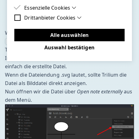
Essenzielle Cookies
Drittanbieter Cookies
Essenzielle Cookies sind Cookies, welche für
die ordnungsgemäße Funktion der Website
Drittanbieter Cookies sind Cookies, die
benötigt werden.
Wenn alles passt, sollte als Ausgabe
Drittanbieter-Software setzen, um Funktionen
Alle auswählen
erscheinen.
wie Google Maps zu ermöglichen.
application/vnd.jgraph.mxfile
Auswahl bestätigen
Test in Trilium
In Trilium importieren wir in eine bestehendes Note
einfach die erstellte Datei.
Wenn die Dateiendung .svg lautet, sollte Trilium die
Datei als Bilddatei direkt anzeigen.
Nun öffnen wir die Datei über
Open note externally
aus
dem Menü.