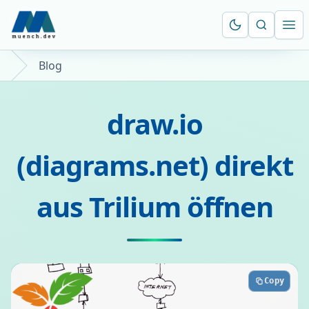
Suche öf
Ope
Blog
draw.io
(diagrams.net) direkt
aus Trilium öffnen
Copy
Copy
Copy