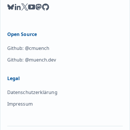
bluesky
linkedin
twitter
youtube
mastodon
github
Open Source
Github: @cmuench
Github: @muench.dev
Legal
Datenschutzerklärung
Impressum