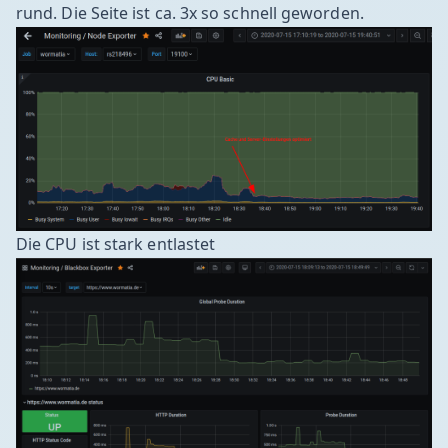
rund. Die Seite ist ca. 3x so schnell geworden.
Die CPU ist stark entlastet