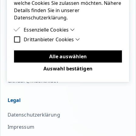
welche Cookies Sie zulassen möchten. Nähere
Details finden Sie in unserer
Datenschutzerklärung.
bluesky
linkedin
twitter
youtube
mastodon
github
Essenzielle Cookies
Drittanbieter Cookies
Essenzielle Cookies sind Cookies, welche für
die ordnungsgemäße Funktion der Website
Drittanbieter Cookies sind Cookies, die
benötigt werden.
Open Source
Drittanbieter-Software setzen, um Funktionen
Alle auswählen
wie Google Maps zu ermöglichen.
Github: @cmuench
Auswahl bestätigen
Github: @muench.dev
Legal
Datenschutzerklärung
Impressum