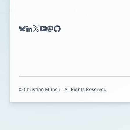
bluesky
linkedin
twitter
youtube
mastodon
github
© Christian Münch - All Rights Reserved.