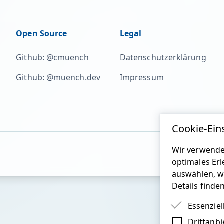
Open Source
Legal
Github: @cmuench
Datenschutzerklärung
Github: @muench.dev
Impressum
Cookie-Ein
Wir verwende
optimales Erl
auswählen, w
Details finde
Essenziel
Drittanbi
Essenziel