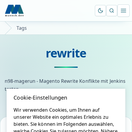
Suche öf
Ope
Tags
rewrite
n98-magerun - Magento Rewrite Konflikte mit Jenkins
testen
Cookie-Einstellungen
Wir verwenden Cookies, um Ihnen auf
unserer Website ein optimales Erlebnis zu
bieten. Sie können im Folgenden auswählen,
welche Cookies Sie zulassen möchten. Nähere