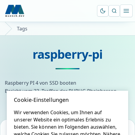
Suche öf
Ope
Tags
raspberry-pi
Raspberry PI 4 von SSD booten
Bericht vom 33. Treffen der PHPUG Rheinhessen
Cookie-Einstellungen
Wir verwenden Cookies, um Ihnen auf
unserer Website ein optimales Erlebnis zu
bieten. Sie können im Folgenden auswählen,
welche Cookies Sie zulassen möchten. Nähere