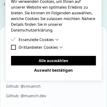
Wir verwenden Cookies, um Ihnen auf
über IDE leeren
unserer Website ein optimales Erlebnis zu
bieten. Sie können im Folgenden auswählen,
welche Cookies Sie zulassen möchten. Nähere
Details finden Sie in unserer
Datenschutzerklärung.
Essenzielle Cookies
Drittanbieter Cookies
Essenzielle Cookies sind Cookies, welche für
bluesky
linkedin
twitter
youtube
mastodon
github
die ordnungsgemäße Funktion der Website
Drittanbieter Cookies sind Cookies, die
benötigt werden.
Drittanbieter-Software setzen, um Funktionen
Alle auswählen
wie Google Maps zu ermöglichen.
Auswahl bestätigen
Open Source
Github: @cmuench
Github: @muench.dev