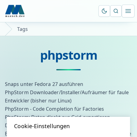
Suche öf
Ope
Tags
phpstorm
Snaps unter Fedora 27 ausführen
PhpStorm Downloader/Installer/Aufräumer für faule
Entwickler (bisher nur Linux)
PhpStorm - Code Completion für Factories
PhpStorm: Daten direkt aus Grid exportieren
DevOp: Puppet zum installieren von PHPStorm
Cookie-Einstellungen
Eigene Tools in PHPStorm einbinden / Magento Cache