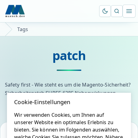
Suche öf
Ope
Tags
patch
Safety first - Wie steht es um die Magento-Sicherheit?
Sicherheitspatch SUPEE-6285 Nebenwirkungen
Cookie-Einstellungen
Wir verwenden Cookies, um Ihnen auf
unserer Website ein optimales Erlebnis zu
bieten. Sie können im Folgenden auswählen,
welche Cookies Sie zulassen möchten. Nähere