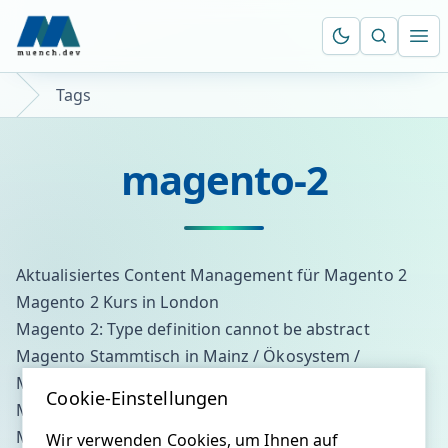
Suche öf
Ope
Tags
magento-2
Aktualisiertes Content Management für Magento 2
Magento 2 Kurs in London
Magento 2: Type definition cannot be abstract
Magento Stammtisch in Mainz / Ökosystem /
Magento 2
Cookie-Einstellungen
Magento 2 - Release 2.0.0.0-dev46
Magento 2 Update - dev45
Wir verwenden Cookies, um Ihnen auf