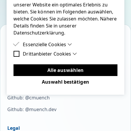
unserer Website ein optimales Erlebnis zu
bieten. Sie können im Folgenden auswählen,
welche Cookies Sie zulassen möchten. Nähere
Details finden Sie in unserer
Datenschutzerklärung.
Essenzielle Cookies
Drittanbieter Cookies
Essenzielle Cookies sind Cookies, welche für
bluesky
linkedin
twitter
youtube
mastodon
github
die ordnungsgemäße Funktion der Website
Drittanbieter Cookies sind Cookies, die
benötigt werden.
Drittanbieter-Software setzen, um Funktionen
Alle auswählen
wie Google Maps zu ermöglichen.
Auswahl bestätigen
Open Source
Github: @cmuench
Github: @muench.dev
Legal