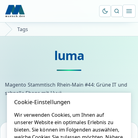
Suche öf
Ope
Tags
luma
Magento Stammtisch Rhein-Main #44: Grüne IT und
schnelle Shops mit Hyvä
Cookie-Einstellungen
Wir verwenden Cookies, um Ihnen auf
unserer Website ein optimales Erlebnis zu
bieten. Sie können im Folgenden auswählen,
welche Cookies Sie zulassen möchten. Nähere