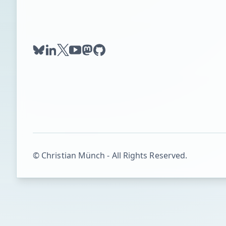
bluesky
linkedin
twitter
youtube
mastodon
github
© Christian Münch - All Rights Reserved.