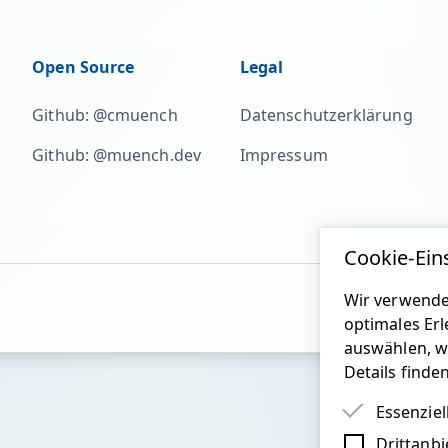
Open Source
Legal
Github: @cmuench
Datenschutzerklärung
Github: @muench.dev
Impressum
Cookie-Ein
Wir verwende
optimales Erl
auswählen, w
Details finde
Essenziel
Drittanbi
Essenziel