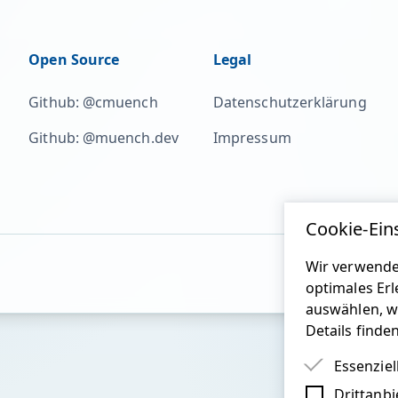
Open Source
Legal
Github: @cmuench
Datenschutzerklärung
Github: @muench.dev
Impressum
Cookie-Ein
Wir verwende
optimales Erl
auswählen, w
Details finde
Essenziel
Drittanbi
Essenziel