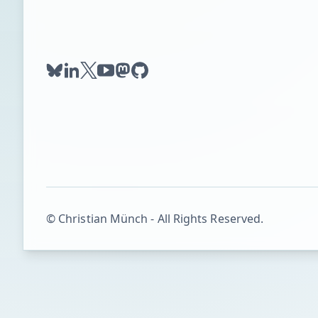
bluesky
linkedin
twitter
youtube
mastodon
github
© Christian Münch - All Rights Reserved.