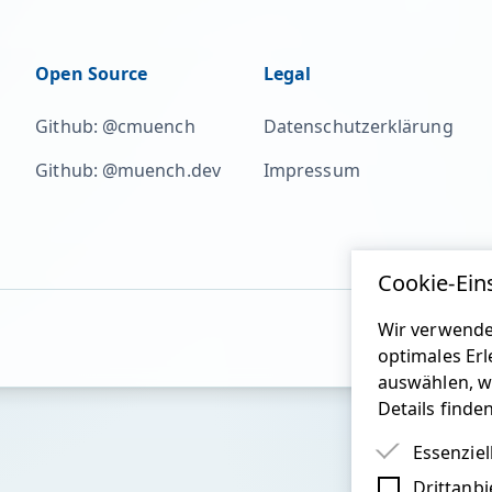
Open Source
Legal
Github: @cmuench
Datenschutzerklärung
Github: @muench.dev
Impressum
Cookie-Ein
Wir verwende
optimales Erl
auswählen, w
Details finde
Essenziel
Drittanbi
Essenziel