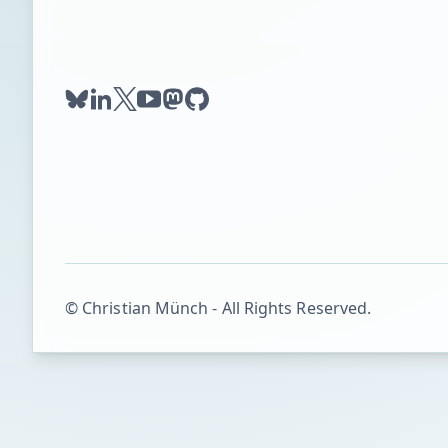
bluesky
linkedin
twitter
youtube
mastodon
github
© Christian Münch - All Rights Reserved.