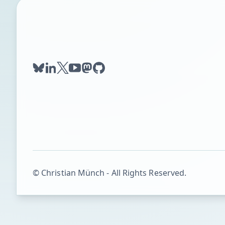
bluesky
linkedin
twitter
youtube
mastodon
github
© Christian Münch - All Rights Reserved.