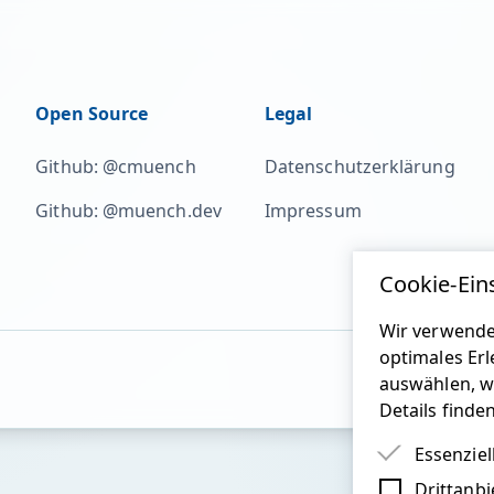
Open Source
Legal
Github: @cmuench
Datenschutzerklärung
Github: @muench.dev
Impressum
Cookie-Ein
Wir verwende
optimales Erl
auswählen, w
Details finde
Essenziel
Drittanbi
Essenziel