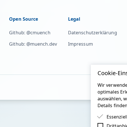
Open Source
Legal
Github: @cmuench
Datenschutzerklärung
Github: @muench.dev
Impressum
Cookie-Ein
Wir verwende
optimales Erl
auswählen, w
Details finde
Essenziel
Drittanbi
Essenziel