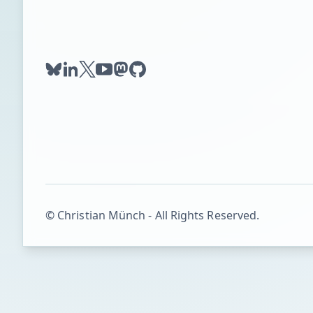
bluesky
linkedin
twitter
youtube
mastodon
github
© Christian Münch - All Rights Reserved.