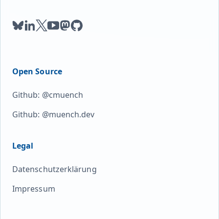
bluesky
linkedin
twitter
youtube
mastodon
github
Open Source
Github: @cmuench
Github: @muench.dev
Legal
Datenschutzerklärung
Impressum