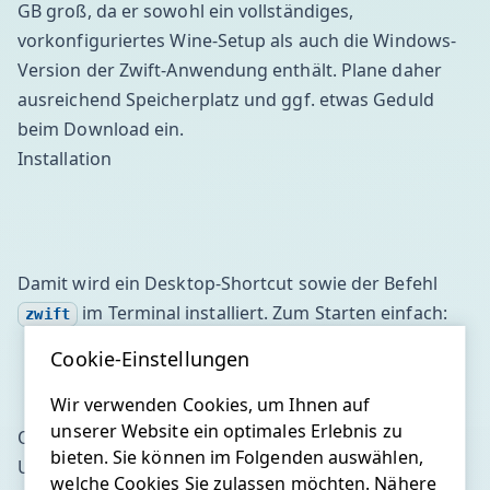
GB groß, da er sowohl ein vollständiges,
vorkonfiguriertes Wine-Setup als auch die Windows-
Version der Zwift-Anwendung enthält. Plane daher
ausreichend Speicherplatz und ggf. etwas Geduld
beim Download ein.
Installation
Damit wird ein Desktop-Shortcut sowie der Befehl
im Terminal installiert. Zum Starten einfach:
zwift
Cookie-Einstellungen
Wir verwenden Cookies, um Ihnen auf
unserer Website ein optimales Erlebnis zu
Optional lassen sich viele Aspekte über
bieten. Sie können im Folgenden auswählen,
Umgebungsvariablen konfigurieren (siehe GitHub-
welche Cookies Sie zulassen möchten. Nähere