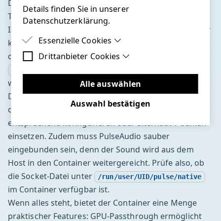
Doku).
Details finden Sie in unserer
Typische Fehlerquellen und Container-Features
Datenschutzerklärung.
Im Alltag mit dem Zwift-Container kann es zu ein paar
Essenzielle Cookies
klassischen Stolperfallen kommen. Zum einen sollte
Drittanbieter Cookies
das NVIDIA-Treiber-Setup korrekt sein – ein einfaches
Essenzielle Cookies sind Cookies, welche für
die ordnungsgemäße Funktion der Website
im Terminal muss funktionieren, sonst
nvidia-smi
Drittanbieter Cookies sind Cookies, die
benötigt werden.
wird die Grafikkarte im Container nicht erkannt. Auch
Drittanbieter-Software setzen, um Funktionen
Alle auswählen
wie Google Maps zu ermöglichen.
Docker selbst muss passende Rechte haben: Wer
Auswahl bestätigen
ohne Root arbeitet, sollte seine Benutzergruppe
entsprechend konfigurieren oder alternativ Podman
einsetzen. Zudem muss PulseAudio sauber
eingebunden sein, denn der Sound wird aus dem
Host in den Container weitergereicht. Prüfe also, ob
die Socket-Datei unter
/run/user/UID/pulse/native
im Container verfügbar ist.
Wenn alles steht, bietet der Container eine Menge
praktischer Features: GPU-Passthrough ermöglicht