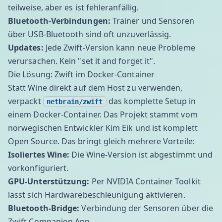
teilweise, aber es ist fehleranfällig.
Bluetooth-Verbindungen:
Trainer und Sensoren
über USB-Bluetooth sind oft unzuverlässig.
Updates:
Jede Zwift-Version kann neue Probleme
verursachen. Kein "set it and forget it".
Die Lösung: Zwift im Docker-Container
Statt Wine direkt auf dem Host zu verwenden,
verpackt
das komplette Setup in
netbrain/zwift
einem Docker-Container. Das Projekt stammt vom
norwegischen Entwickler Kim Eik und ist komplett
Open Source. Das bringt gleich mehrere Vorteile:
Isoliertes Wine:
Die Wine-Version ist abgestimmt und
vorkonfiguriert.
GPU-Unterstützung:
Per NVIDIA Container Toolkit
lässt sich Hardwarebeschleunigung aktivieren.
Bluetooth-Bridge:
Verbindung der Sensoren über die
Zwift Companion App.