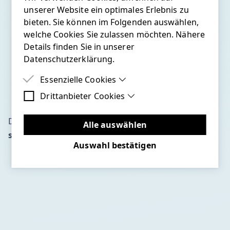
unserer Website ein optimales Erlebnis zu
bieten. Sie können im Folgenden auswählen,
welche Cookies Sie zulassen möchten. Nähere
Details finden Sie in unserer
Datenschutzerklärung.
Essenzielle Cookies
Drittanbieter Cookies
Essenzielle Cookies sind Cookies, welche für
die ordnungsgemäße Funktion der Website
Drittanbieter Cookies sind Cookies, die
benötigt werden.
Die Umgebungsvariablen habe ich die Datei
Drittanbieter-Software setzen, um Funktionen
Alle auswählen
wie Google Maps zu ermöglichen.
syncserver.env
ausgelagert:
Auswahl bestätigen