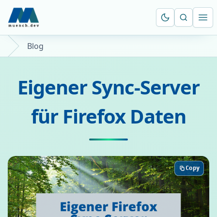
Suche öf
Ope
Blog
Eigener Sync-Server
für Firefox Daten
Copy
Copy
Copy
Copy