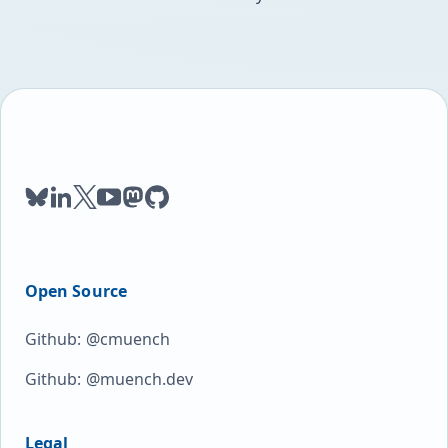
bluesky
linkedin
twitter
youtube
mastodon
github
Open Source
Github: @cmuench
Github: @muench.dev
Legal