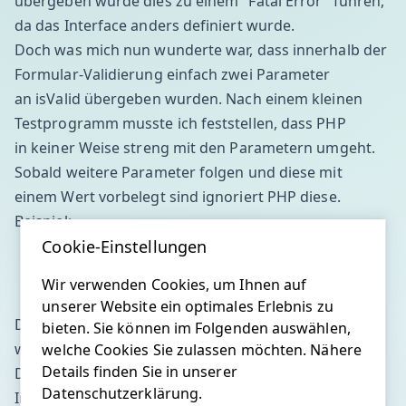
übergeben würde dies zu einem "Fatal Error" führen,
da das Interface anders definiert wurde.
Doch was mich nun wunderte war, dass innerhalb der
Formular-Validierung einfach zwei Parameter
an isValid übergeben wurden. Nach einem kleinen
Testprogramm musste ich feststellen, dass PHP
in keiner Weise streng mit den Parametern umgeht.
Sobald weitere Parameter folgen und diese mit
einem Wert vorbelegt sind ignoriert PHP diese.
Beispiel:
Cookie-Einstellungen
Wir verwenden Cookies, um Ihnen auf
unserer Website ein optimales Erlebnis zu
Die PHP Core-Entwickler haben sich diese krücke
bieten. Sie können im Folgenden auswählen,
wohl gebaut da PHP keine Polymorphie unterstützt.
welche Cookies Sie zulassen möchten. Nähere
Details finden Sie in unserer
Dies ist schlecht da man sich so nicht 100% auf die
Datenschutzerklärung.
Interfaces verlassen kann. Die grundsätzlichen