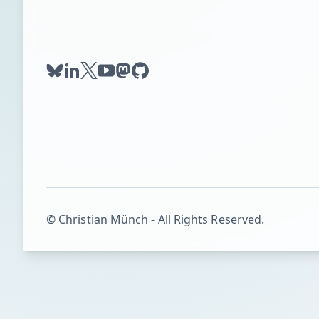
bluesky
linkedin
twitter
youtube
mastodon
github
© Christian Münch - All Rights Reserved.