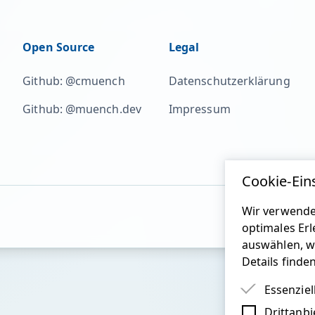
Open Source
Legal
Github: @cmuench
Datenschutzerklärung
Github: @muench.dev
Impressum
Cookie-Ein
Wir verwende
optimales Erl
auswählen, w
Details finde
Essenziel
Drittanbi
Essenziel