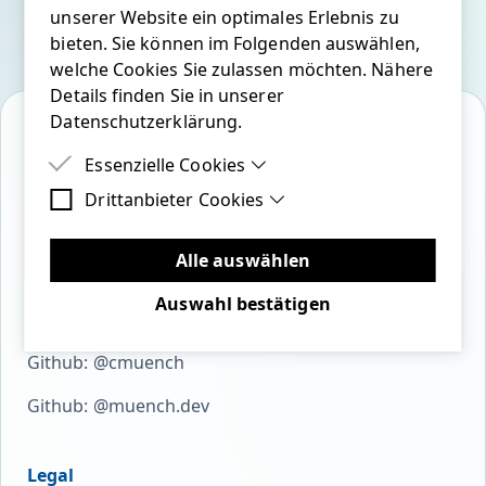
unserer Website ein optimales Erlebnis zu
bieten. Sie können im Folgenden auswählen,
welche Cookies Sie zulassen möchten. Nähere
Details finden Sie in unserer
Datenschutzerklärung.
Essenzielle Cookies
Drittanbieter Cookies
Essenzielle Cookies sind Cookies, welche für
bluesky
linkedin
twitter
youtube
mastodon
github
die ordnungsgemäße Funktion der Website
Drittanbieter Cookies sind Cookies, die
benötigt werden.
Drittanbieter-Software setzen, um Funktionen
Alle auswählen
wie Google Maps zu ermöglichen.
Auswahl bestätigen
Open Source
Github: @cmuench
Github: @muench.dev
Legal