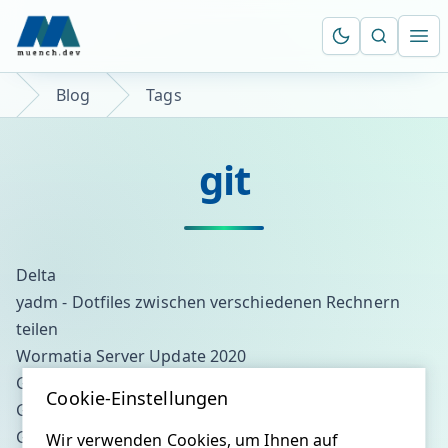
Suche öf
Ope
Blog
Tags
git
Delta
yadm - Dotfiles zwischen verschiedenen Rechnern
teilen
Wormatia Server Update 2020
GIT Fehler finden
Cookie-Einstellungen
GIT difftool
Gitea - Quellcode leichtgewichtig verwalten
Wir verwenden Cookies, um Ihnen auf